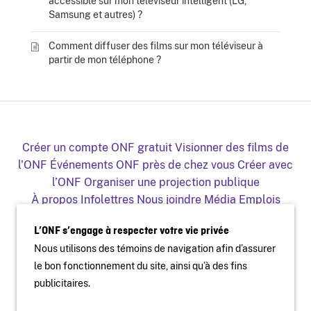
accessible sur mon téléviseur intelligent (LG,
Samsung et autres) ?
Comment diffuser des films sur mon téléviseur à
partir de mon téléphone ?
Créer un compte ONF gratuit
Visionner des films de
l'ONF
Événements ONF près de chez vous
Créer avec
l’ONF
Organiser une projection publique
À propos
Infolettres
Nous joindre
Média
Emplois
Production
Distribution
Éducation
Archives
Blogue
L’ONF s’engage à respecter votre vie privée
Facebook
Youtube
Instagram
Vimeo
X
Nous utilisons des témoins de navigation afin d’assurer
L'ONF sur mobile et télé
le bon fonctionnement du site, ainsi qu’à des fins
publicitaires.