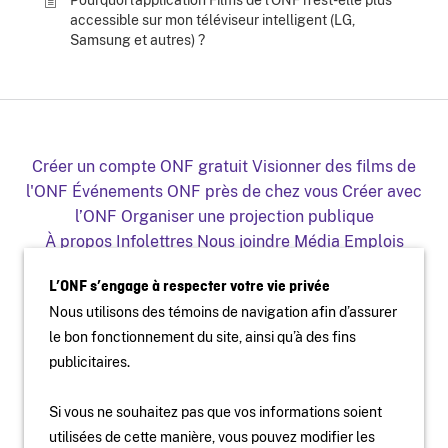
accessible sur mon téléviseur intelligent (LG,
Samsung et autres) ?
Créer un compte ONF gratuit
Visionner des films de
l'ONF
Événements ONF près de chez vous
Créer avec
l’ONF
Organiser une projection publique
À propos
Infolettres
Nous joindre
Média
Emplois
Production
Distribution
Éducation
Archives
Blogue
L’ONF s’engage à respecter votre vie privée
Facebook
Youtube
Instagram
Vimeo
X
Nous utilisons des témoins de navigation afin d’assurer
L'ONF sur mobile et télé
le bon fonctionnement du site, ainsi qu’à des fins
publicitaires.
Si vous ne souhaitez pas que vos informations soient
utilisées de cette manière, vous pouvez modifier les