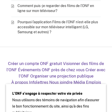
Comment puis-je regarder des films de l’ONF en
ligne sur mon téléviseur?
Pourquoi l’application Films de l’ONF n’est-elle plus
accessible sur mon téléviseur intelligent (LG,
Samsung et autres) ?
Créer un compte ONF gratuit
Visionner des films de
l'ONF
Événements ONF près de chez vous
Créer avec
l’ONF
Organiser une projection publique
À propos
Infolettres
Nous joindre
Média
Emplois
Production
Distribution
Éducation
Archives
Blogue
L’ONF s’engage à respecter votre vie privée
Facebook
Youtube
Instagram
Vimeo
X
Nous utilisons des témoins de navigation afin d’assurer
L'ONF sur mobile et télé
le bon fonctionnement du site, ainsi qu’à des fins