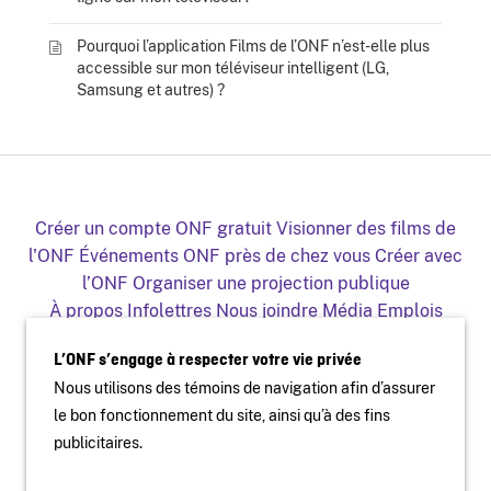
Pourquoi l’application Films de l’ONF n’est-elle plus
accessible sur mon téléviseur intelligent (LG,
Samsung et autres) ?
Créer un compte ONF gratuit
Visionner des films de
l'ONF
Événements ONF près de chez vous
Créer avec
l’ONF
Organiser une projection publique
À propos
Infolettres
Nous joindre
Média
Emplois
Production
Distribution
Éducation
Archives
Blogue
L’ONF s’engage à respecter votre vie privée
Facebook
Youtube
Instagram
Vimeo
X
Nous utilisons des témoins de navigation afin d’assurer
L'ONF sur mobile et télé
le bon fonctionnement du site, ainsi qu’à des fins
publicitaires.