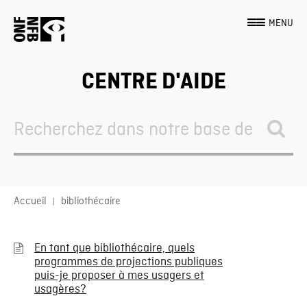
MENU
CENTRE D'AIDE
Search
For
Accueil
bibliothécaire
En tant que bibliothécaire, quels
programmes de projections publiques
puis-je proposer à mes usagers et
usagères?