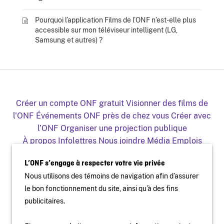
Pourquoi l’application Films de l’ONF n’est-elle plus
accessible sur mon téléviseur intelligent (LG,
Samsung et autres) ?
Créer un compte ONF gratuit
Visionner des films de
l'ONF
Événements ONF près de chez vous
Créer avec
l’ONF
Organiser une projection publique
À propos
Infolettres
Nous joindre
Média
Emplois
Production
Distribution
Éducation
Archives
Blogue
L’ONF s’engage à respecter votre vie privée
Facebook
Youtube
Instagram
Vimeo
X
Nous utilisons des témoins de navigation afin d’assurer
L'ONF sur mobile et télé
le bon fonctionnement du site, ainsi qu’à des fins
publicitaires.