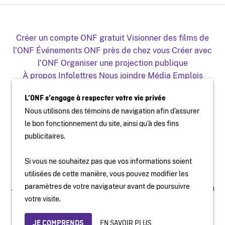
Créer un compte ONF gratuit
Visionner des films de
l'ONF
Événements ONF près de chez vous
Créer avec
l’ONF
Organiser une projection publique
À propos
Infolettres
Nous joindre
Média
Emplois
Production
Distribution
Éducation
Archives
Blogue
L’ONF s’engage à respecter votre vie privée
Facebook
Youtube
Instagram
Vimeo
X
Nous utilisons des témoins de navigation afin d’assurer
L'ONF sur mobile et télé
le bon fonctionnement du site, ainsi qu’à des fins
publicitaires.
Si vous ne souhaitez pas que vos informations soient
utilisées de cette manière, vous pouvez modifier les
paramètres de votre navigateur avant de poursuivre
Accessibilité
Site institutionnel
Conditions d'utilisation
votre visite.
Protection des renseignements personnels
© Office national du film du Canada
EN SAVOIR PLUS
JE COMPRENDS