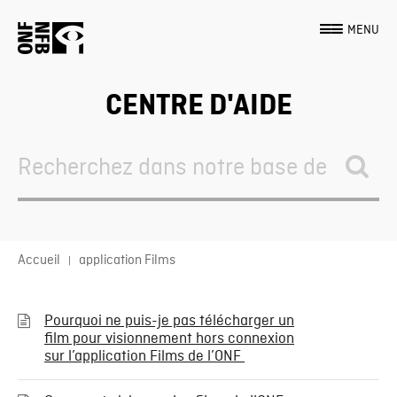
MENU
CENTRE D'AIDE
Search
For
Accueil
application Films
Pourquoi ne puis-je pas télécharger un
film pour visionnement hors connexion
sur l’application Films de l’ONF