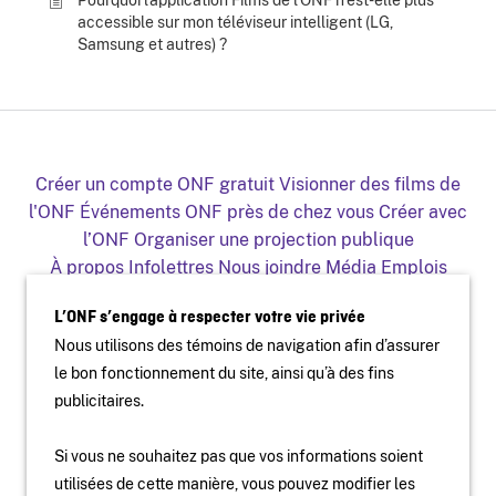
Pourquoi l’application Films de l’ONF n’est-elle plus
accessible sur mon téléviseur intelligent (LG,
Samsung et autres) ?
Créer un compte ONF gratuit
Visionner des films de
l'ONF
Événements ONF près de chez vous
Créer avec
l’ONF
Organiser une projection publique
À propos
Infolettres
Nous joindre
Média
Emplois
Production
Distribution
Éducation
Archives
Blogue
L’ONF s’engage à respecter votre vie privée
Facebook
Youtube
Instagram
Vimeo
X
Nous utilisons des témoins de navigation afin d’assurer
L'ONF sur mobile et télé
le bon fonctionnement du site, ainsi qu’à des fins
publicitaires.
Si vous ne souhaitez pas que vos informations soient
utilisées de cette manière, vous pouvez modifier les